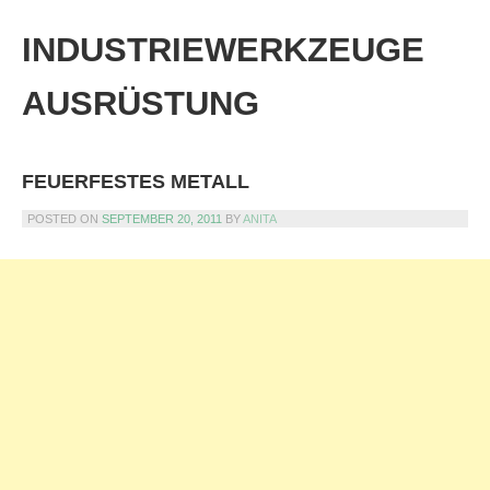
Skip
to
INDUSTRIEWERKZEUGE
content
AUSRÜSTUNG
FEUERFESTES METALL
POSTED ON
SEPTEMBER 20, 2011
BY
ANITA