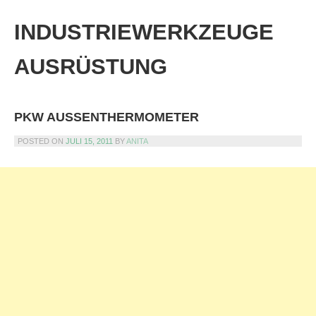
Skip
to
INDUSTRIEWERKZEUGE
content
AUSRÜSTUNG
PKW AUSSENTHERMOMETER
POSTED ON
JULI 15, 2011
BY
ANITA