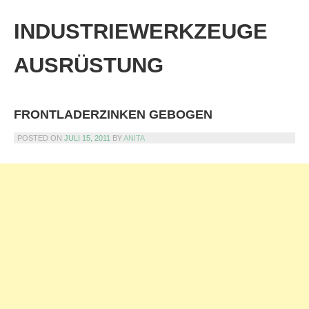
Skip
to
INDUSTRIEWERKZEUGE
content
AUSRÜSTUNG
FRONTLADERZINKEN GEBOGEN
POSTED ON
JULI 15, 2011
BY
ANITA