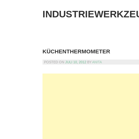
Skip
to
INDUSTRIEWERKZE
content
KÜCHENTHERMOMETER
POSTED ON
JULI 10, 2012
BY
ANITA