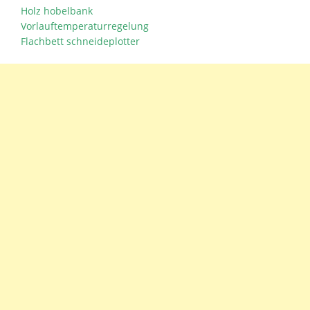
Holz hobelbank
Vorlauftemperaturregelung
Flachbett schneideplotter