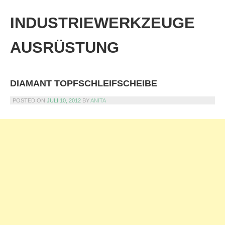
Skip
to
INDUSTRIEWERKZEUGE
content
AUSRÜSTUNG
DIAMANT TOPFSCHLEIFSCHEIBE
POSTED ON
JULI 10, 2012
BY
ANITA