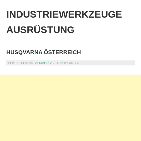
Skip
to
INDUSTRIEWERKZEUGE
content
AUSRÜSTUNG
HUSQVARNA ÖSTERREICH
POSTED ON
NOVEMBER 26, 2012
BY
ANITA