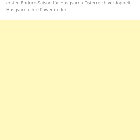
ersten Enduro-Saison für Husqvarna Österreich verdoppelt
Husqvarna ihre Power in der .