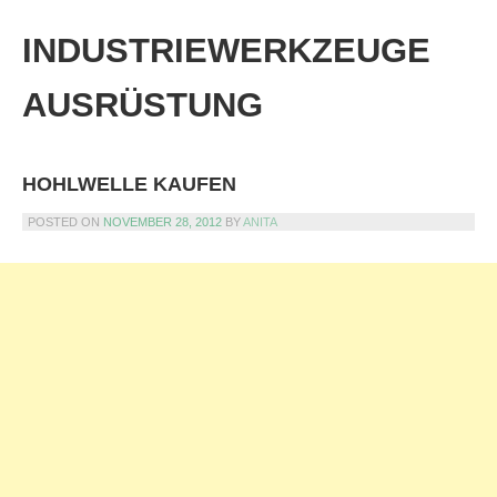
Skip
to
INDUSTRIEWERKZEUGE
content
AUSRÜSTUNG
HOHLWELLE KAUFEN
POSTED ON
NOVEMBER 28, 2012
BY
ANITA