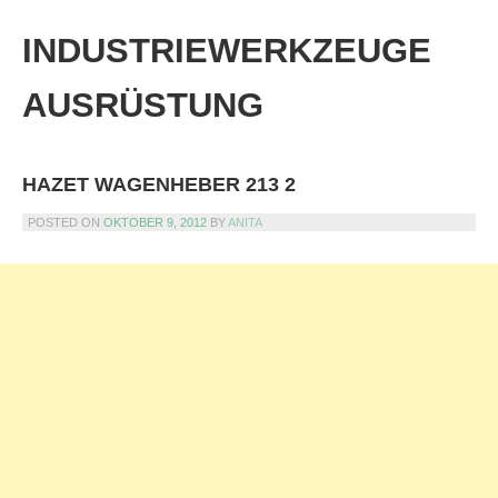
Skip
to
INDUSTRIEWERKZEUGE
content
AUSRÜSTUNG
HAZET WAGENHEBER 213 2
POSTED ON
OKTOBER 9, 2012
BY
ANITA