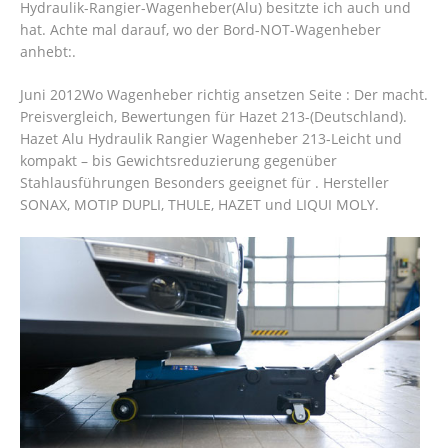
Hydraulik-Rangier-Wagenheber(Alu) besitzte ich auch und
hat. Achte mal darauf, wo der Bord-NOT-Wagenheber
anhebt:.
Juni 2012Wo Wagenheber richtig ansetzen Seite : Der macht.
Preisvergleich, Bewertungen für Hazet 213-(Deutschland).
Hazet Alu Hydraulik Rangier Wagenheber 213-Leicht und
kompakt – bis Gewichtsreduzierung gegenüber
Stahlausführungen Besonders geeignet für . Hersteller
SONAX, MOTIP DUPLI, THULE, HAZET und LIQUI MOLY.