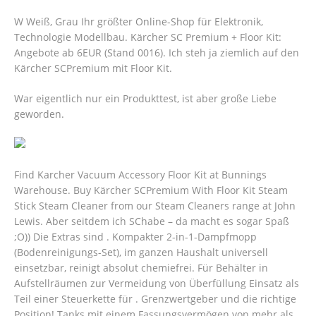
W Weiß, Grau Ihr größter Online-Shop für Elektronik,
Technologie Modellbau. Kärcher SC Premium + Floor Kit:
Angebote ab 6EUR (Stand 0016). Ich steh ja ziemlich auf den
Kärcher SCPremium mit Floor Kit.
War eigentlich nur ein Produkttest, ist aber große Liebe
geworden.
Find Karcher Vacuum Accessory Floor Kit at Bunnings
Warehouse. Buy Kärcher SCPremium With Floor Kit Steam
Stick Steam Cleaner from our Steam Cleaners range at John
Lewis. Aber seitdem ich SChabe – da macht es sogar Spaß
;O)) Die Extras sind . Kompakter 2-in-1-Dampfmopp
(Bodenreinigungs-Set), im ganzen Haushalt universell
einsetzbar, reinigt absolut chemiefrei. Für Behälter in
Aufstellräumen zur Vermeidung von Überfüllung Einsatz als
Teil einer Steuerkette für . Grenzwertgeber und die richtige
Position! Tanks mit einem Fassungsvermögen von mehr als