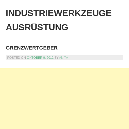
Skip
to
INDUSTRIEWERKZEUGE
content
AUSRÜSTUNG
GRENZWERTGEBER
POSTED ON
OKTOBER 9, 2012
BY
ANITA