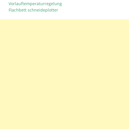
Vorlauftemperaturregelung
Flachbett schneideplotter