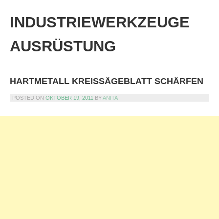
Skip
to
INDUSTRIEWERKZEUGE
content
AUSRÜSTUNG
HARTMETALL KREISSÄGEBLATT SCHÄRFEN
POSTED ON
OKTOBER 19, 2011
BY
ANITA