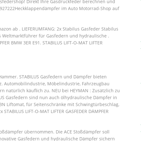
asfedershop! Direkt Ihre Gasdruckfeder berechnen und
S32927222Heckklappendämpfer im Auto Motorrad-Shop auf
azon ab . LIEFERUMFANG: 2x Stabilus Gasfeder Stabilus
ls Weltmarktführer für Gasfedern und hydraulische .
ER BMW 3ER E91. STABILUS LIFT-O-MAT LIFTER
 Hammer. STABILUS Gasfedern und Dämpfer bieten
z. Automobilindustrie, Möbelindustrie, Fahrzeugbau
rn natürlich käuflich zu. NEU bei HEYMAN : Zusätzlich zu
S Gasfedern sind nun auch ölhydraulische Dämpfer in
3N Liftomat, für Seitenschränke mit Schwingtürbeschlag,
2x STABILUS LIFT-O-MAT LIFTER GASFEDER DÄMPFER
 Stoßdämpfer übernommen. Die ACE Stoßdämpfer soll
Innovative Gasfedern und hydraulische Dämpfer sichern