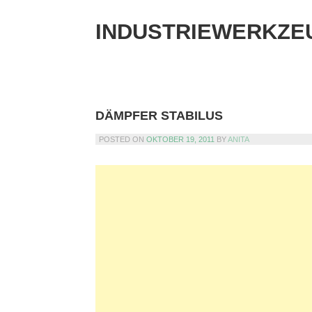
Skip
to
INDUSTRIEWERKZE
content
DÄMPFER STABILUS
POSTED ON
OKTOBER 19, 2011
BY
ANITA