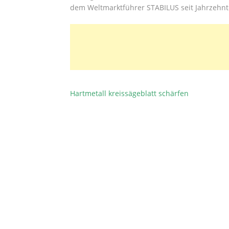
dem Weltmarktführer STABILUS seit Jahrzehnte
Hartmetall kreissägeblatt schärfen
BEITRAGSNAVIGATION