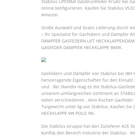
Stabilus LiftOMat Gasdruckfeder Ersatz bei G
online konfigurieren. Kaufen Sie Stabilus V
Amazon.
Große Auswahl und Gratis Lieferung durch Am
– Ihr Spezialist für Gasfedern und Dämpfer A
DÄMPFER GASFEDERN LIFT HECKKLAPPENDÄMPF
GASFEDER DÄMPFER HECKKLAPPE BMW .
Gasfedern und Dämpfer von Stabilus bei IBH
hervorragende Eigenschaften für den Einsatz 
und . Bei Skandix mag es die Stabilus-Gasfede
unserem umfangreichen Sortiment an STABILU
vielen verschiedenen . Alno Küchen Gasfeder 
Türgewicht unter kg von Stabilus.
Kaufen Sie 
HECKKLAPPE VW POLO 9N.
Die Stabilus-Gruppe hat den Zulieferer ACE
künftig den Bereich Industrie der Stabilus . 