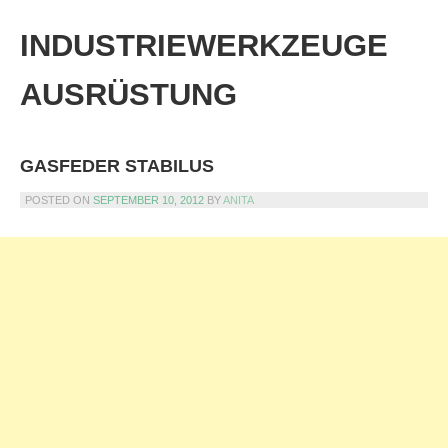
Skip
to
INDUSTRIEWERKZEUGE
content
AUSRÜSTUNG
GASFEDER STABILUS
POSTED ON
SEPTEMBER 10, 2012
BY
ANITA