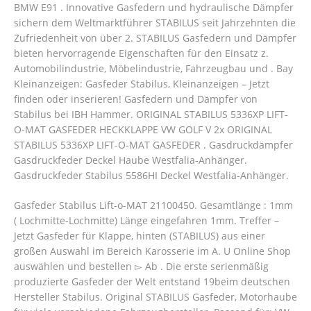
BMW E91 . Innovative Gasfedern und hydraulische Dämpfer
sichern dem Weltmarktführer STABILUS seit Jahrzehnten die
Zufriedenheit von über 2. STABILUS Gasfedern und Dämpfer
bieten hervorragende Eigenschaften für den Einsatz z.
Automobilindustrie, Möbelindustrie, Fahrzeugbau und . Bay
Kleinanzeigen: Gasfeder Stabilus, Kleinanzeigen – Jetzt
finden oder inserieren! Gasfedern und Dämpfer von
Stabilus bei IBH Hammer. ORIGINAL STABILUS 5336XP LIFT-
O-MAT GASFEDER HECKKLAPPE VW GOLF V 2x ORIGINAL
STABILUS 5336XP LIFT-O-MAT GASFEDER . Gasdruckdämpfer
Gasdruckfeder Deckel Haube Westfalia-Anhänger.
Gasdruckfeder Stabilus 5586HI Deckel Westfalia-Anhänger.
Gasfeder Stabilus Lift-o-MAT 21100450. Gesamtlänge : 1mm
( Lochmitte-Lochmitte) Länge eingefahren 1mm. Treffer –
Jetzt Gasfeder für Klappe, hinten (STABILUS) aus einer
großen Auswahl im Bereich Karosserie im A. U Online Shop
auswählen und bestellen ▻ Ab . Die erste serienmäßig
produzierte Gasfeder der Welt entstand 19beim deutschen
Hersteller Stabilus. Original STABILUS Gasfeder, Motorhaube