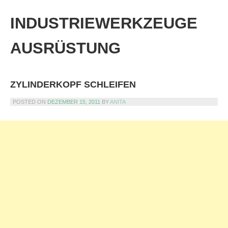
Skip
to
INDUSTRIEWERKZEUGE
content
AUSRÜSTUNG
ZYLINDERKOPF SCHLEIFEN
POSTED ON
DEZEMBER 15, 2011
BY
ANITA