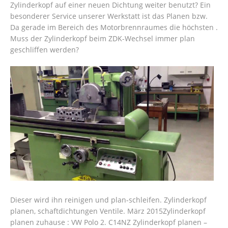
Zylinderkopf auf einer neuen Dichtung weiter benutzt? Ein
besonderer Service unserer Werkstatt ist das Planen bzw.
Da gerade im Bereich des Motorbrennraumes die höchsten .
Muss der Zylinderkopf beim ZDK-Wechsel immer plan
geschliffen werden?
Dieser wird ihn reinigen und plan-schleifen. Zylinderkopf
planen, schaftdichtungen Ventile. März 2015Zylinderkopf
planen zuhause : VW Polo 2. C14NZ Zylinderkopf planen –