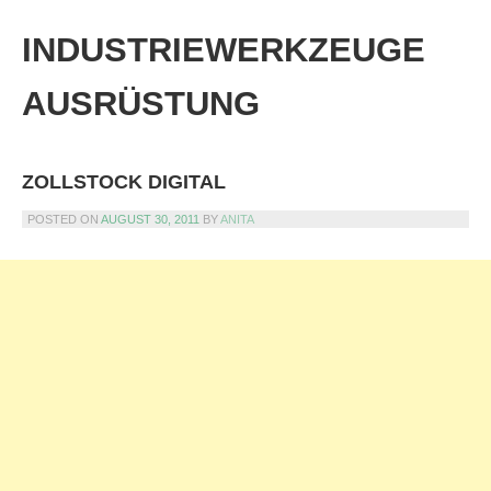
Skip
to
INDUSTRIEWERKZEUGE
content
AUSRÜSTUNG
ZOLLSTOCK DIGITAL
POSTED ON
AUGUST 30, 2011
BY
ANITA