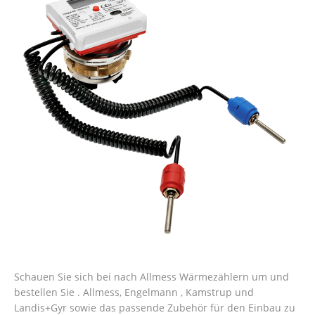
Schauen Sie sich bei nach Allmess Wärmezählern um und
bestellen Sie . Allmess, Engelmann , Kamstrup und
Landis+Gyr sowie das passende Zubehör für den Einbau zu