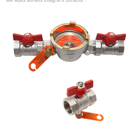
MK MaXX allmess Integral-V UltraLite .