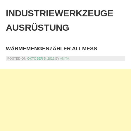
Skip
to
INDUSTRIEWERKZEUGE
content
AUSRÜSTUNG
WÄRMEMENGENZÄHLER ALLMESS
POSTED ON
OKTOBER 5, 2012
BY
ANITA