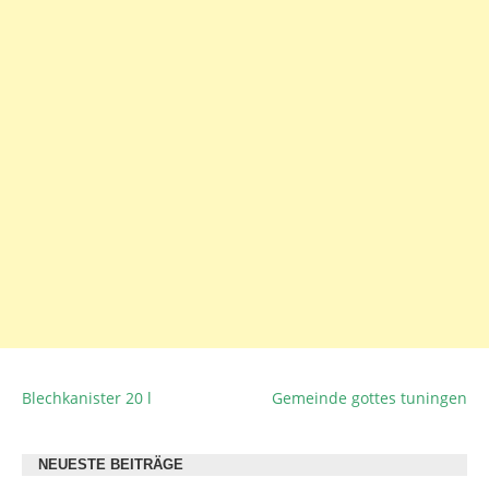
Blechkanister 20 l
Gemeinde gottes tuningen
BEITRAGSNAVIGATION
NEUESTE BEITRÄGE