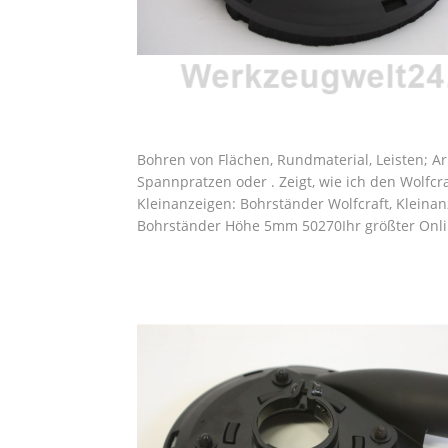
Bohren von Flächen, Rundmaterial, Leisten; A
Spannpratzen oder . Zeigt, wie ich den Wolfcr
Kleinanzeigen: Bohrständer Wolfcraft, Kleinanz
Bohrständer Höhe 5mm 50270Ihr größter Onlin