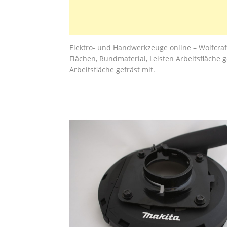
Elektro- und Handwerkzeuge online – Wolfcra
Flächen, Rundmaterial, Leisten Arbeitsfläche g
Arbeitsfläche gefräst mit.