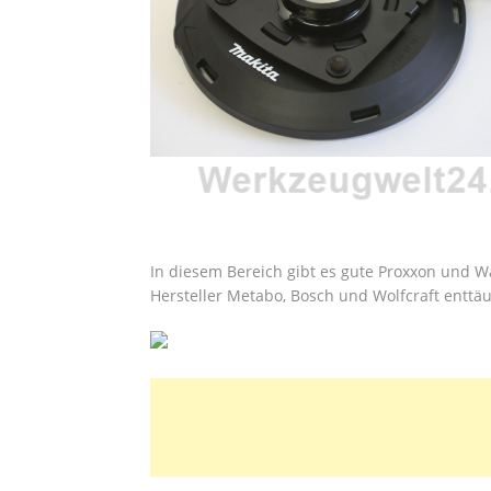
In diesem Bereich gibt es gute Proxxon und W
Hersteller Metabo, Bosch und Wolfcraft enttäu