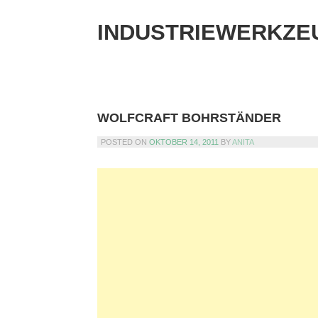
Skip
to
INDUSTRIEWERKZE
content
WOLFCRAFT BOHRSTÄNDER
POSTED ON
OKTOBER 14, 2011
BY
ANITA