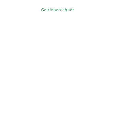
Getrieberechner
BEITRAGSNAVIGATION