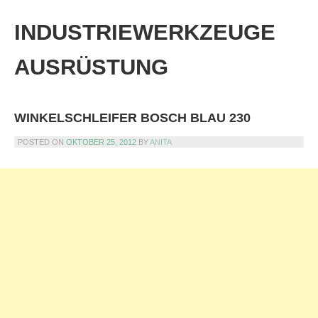
Skip
to
INDUSTRIEWERKZEUGE
content
AUSRÜSTUNG
WINKELSCHLEIFER BOSCH BLAU 230
POSTED ON
OKTOBER 25, 2012
BY
ANITA