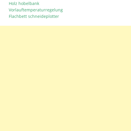
Holz hobelbank
Vorlauftemperaturregelung
Flachbett schneideplotter