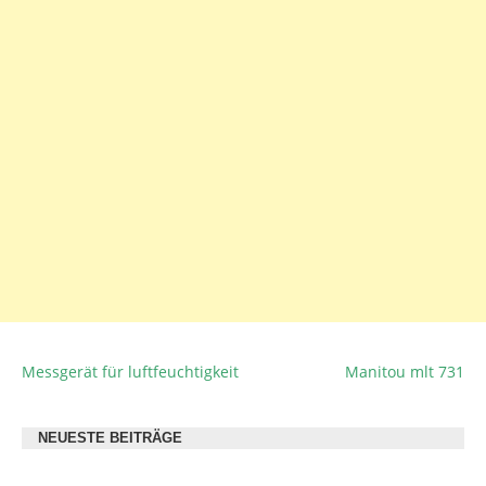
Messgerät für luftfeuchtigkeit
Manitou mlt 731
BEITRAGSNAVIGATION
NEUESTE BEITRÄGE