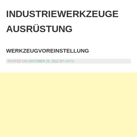
Skip
to
INDUSTRIEWERKZEUGE
content
AUSRÜSTUNG
WERKZEUGVOREINSTELLUNG
POSTED ON
OKTOBER 23, 2012
BY
ANITA