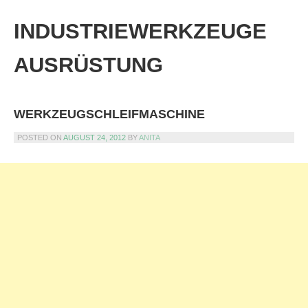
Skip
to
INDUSTRIEWERKZEUGE
content
AUSRÜSTUNG
WERKZEUGSCHLEIFMASCHINE
POSTED ON
AUGUST 24, 2012
BY
ANITA