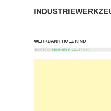
Skip
to
INDUSTRIEWERKZE
content
WERKBANK HOLZ KIND
POSTED ON
DEZEMBER 14, 2011
BY
ANITA