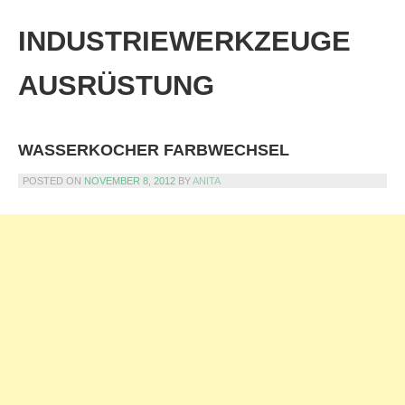
Skip
to
INDUSTRIEWERKZEUGE
content
AUSRÜSTUNG
WASSERKOCHER FARBWECHSEL
POSTED ON
NOVEMBER 8, 2012
BY
ANITA