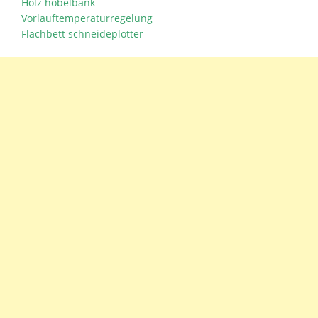
Holz hobelbank
Vorlauftemperaturregelung
Flachbett schneideplotter