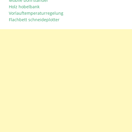
Mobile bohrständer
Holz hobelbank
Vorlauftemperaturregelung
Flachbett schneideplotter