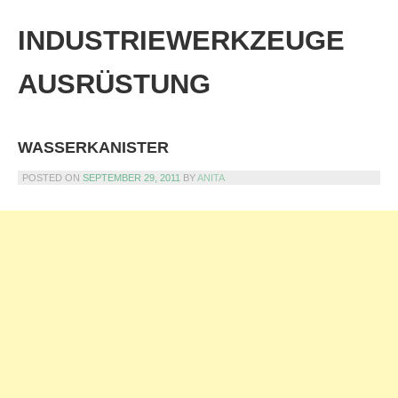
Skip
to
INDUSTRIEWERKZEUGE
content
AUSRÜSTUNG
WASSERKANISTER
POSTED ON
SEPTEMBER 29, 2011
BY
ANITA