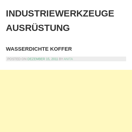
Skip
to
INDUSTRIEWERKZEUGE
content
AUSRÜSTUNG
WASSERDICHTE KOFFER
POSTED ON
DEZEMBER 15, 2011
BY
ANITA