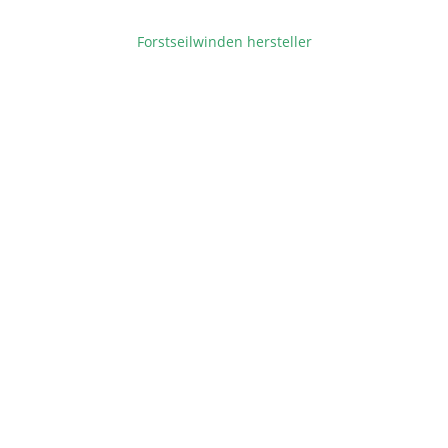
Forstseilwinden hersteller
BEITRAGSNAVIGATION