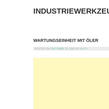
Skip
to
INDUSTRIEWERKZE
content
WARTUNGSEINHEIT MIT ÖLER
POSTED ON
OKTOBER 22, 2012
BY
ANITA