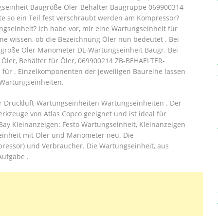
ngseinheit Baugröße Öler-Behälter Baugruppe 069900314
e so ein Teil fest verschraubt werden am Kompressor?
ungseinheit?
Ich habe vor, mir eine Wartungseinheit für
 wissen, ob die Bezeichnung Öler nun bedeutet . Bei
ugröße Öler Manometer DL-Wartungseinheit Baugr. Bei
 Öler, Behälter für Öler, 069900214 ZB-BEHAELTER-
für . Einzelkomponenten der jeweiligen Baureihe lassen
-Wartungseinheiten.
ler Druckluft-Wartungseinheiten Wartungseinheiten . Der
erkzeuge von Atlas Copco geeignet und ist ideal für
ay Kleinanzeigen: Festo Wartungseinheit, Kleinanzeigen
seinheit mit Öler und Manometer neu. Die
pressor) und Verbraucher. Die Wartungseinheit, aus
Aufgabe .