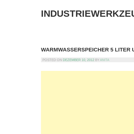
Skip
to
INDUSTRIEWERKZE
content
WARMWASSERSPEICHER 5 LITER 
POSTED ON
DEZEMBER 10, 2012
BY
ANITA