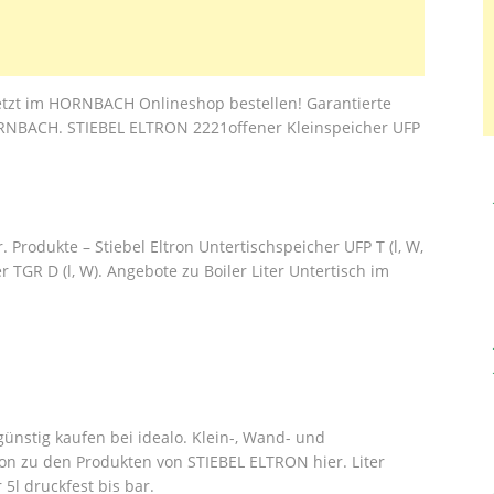
etzt im HORNBACH Onlineshop bestellen! Garantierte
ORNBACH. STIEBEL ELTRON 2221offener Kleinspeicher UFP
Produkte – Stiebel Eltron Untertischspeicher UFP T (l, W,
 TGR D (l, W). Angebote zu Boiler Liter Untertisch im
nstig kaufen bei idealo. Klein-, Wand- und
ion zu den Produkten von STIEBEL ELTRON hier. Liter
5l druckfest bis bar.