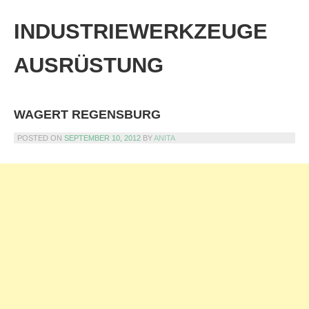
Skip
to
INDUSTRIEWERKZEUGE
content
AUSRÜSTUNG
WAGERT REGENSBURG
POSTED ON
SEPTEMBER 10, 2012
BY
ANITA