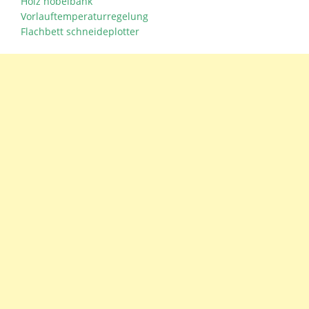
Holz hobelbank
Vorlauftemperaturregelung
Flachbett schneideplotter