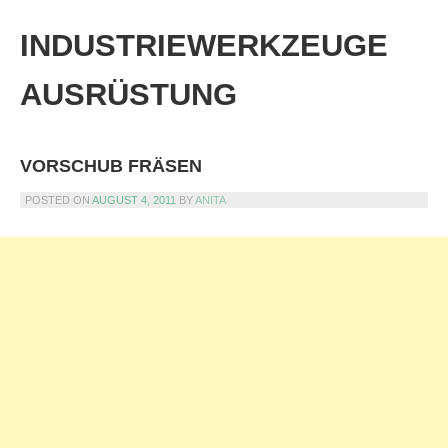
Skip
to
INDUSTRIEWERKZEUGE
content
AUSRÜSTUNG
VORSCHUB FRÄSEN
POSTED ON
AUGUST 4, 2011
BY
ANITA