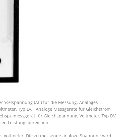
chselspannung (AC) für die Messung. Analoges
tmeter, Typ LV, . Analoge Messgeräte für Gleichstrom
ehspulmessgerät für Gleichspannung, Voltmeter, Typ DV,
nen Leistungsbereichen.
s Voltmeter. Die zu messende analoge Spannung wird