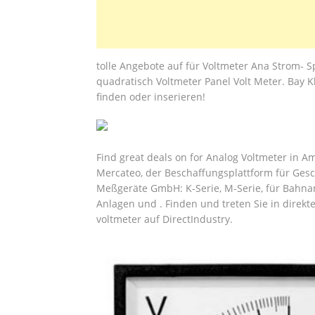
tolle Angebote auf für Voltmeter Ana Strom-
quadratisch Voltmeter Panel Volt Meter. Bay K
finden oder inserieren!
Find great deals on for Analog Voltmeter in Am
Mercateo, der Beschaffungsplattform für Ges
Meßgeräte GmbH: K-Serie, M-Serie, für Bahna
Anlagen und . Finden und treten Sie in direkt
voltmeter auf DirectIndustry.