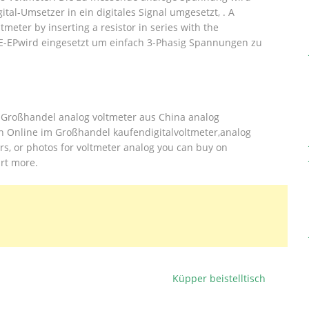
tal-Umsetzer in ein digitales Signal umgesetzt, .
A
meter by inserting a resistor in series with the
-EPwird eingesetzt um einfach 3-Phasig Spannungen zu
 Großhandel analog voltmeter aus China analog
n Online im Großhandel kaufendigitalvoltmeter,analog
tors, or photos for voltmeter analog you can buy on
art more.
Küpper beistelltisch