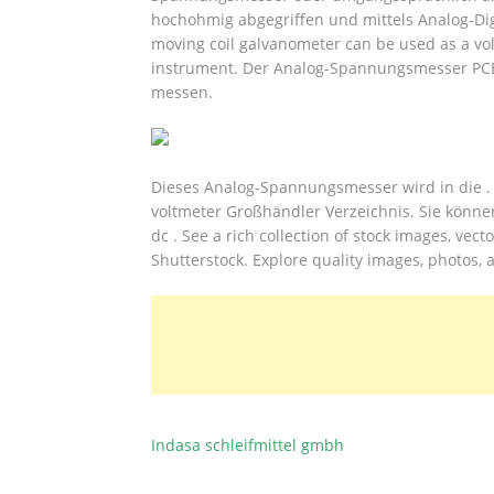
hochohmig abgegriffen und mittels Analog-Digi
moving coil galvanometer can be used as a volt
instrument. Der Analog-Spannungsmesser PCE
messen.
Dieses Analog-Spannungsmesser wird in die .
voltmeter Großhändler Verzeichnis. Sie könne
dc . See a rich collection of stock images, vec
Shutterstock. Explore quality images, photos, 
Indasa schleifmittel gmbh
BEITRAGSNAVIGATION