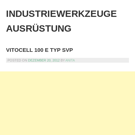
Skip
to
INDUSTRIEWERKZEUGE
content
AUSRÜSTUNG
VITOCELL 100 E TYP SVP
POSTED ON
DEZEMBER 20, 2012
BY
ANITA