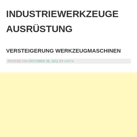
Skip
to
INDUSTRIEWERKZEUGE
content
AUSRÜSTUNG
VERSTEIGERUNG WERKZEUGMASCHINEN
POSTED ON
OKTOBER 28, 2011
BY
ANITA