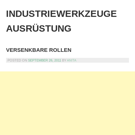
Skip
to
INDUSTRIEWERKZEUGE
content
AUSRÜSTUNG
VERSENKBARE ROLLEN
POSTED ON
SEPTEMBER 26, 2011
BY
ANITA