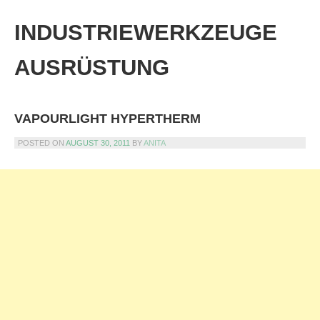
Skip
to
INDUSTRIEWERKZEUGE
content
AUSRÜSTUNG
VAPOURLIGHT HYPERTHERM
POSTED ON
AUGUST 30, 2011
BY
ANITA