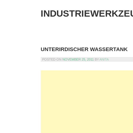
Skip
to
INDUSTRIEWERKZE
content
UNTERIRDISCHER WASSERTANK
POSTED ON
NOVEMBER 25, 2011
BY
ANITA