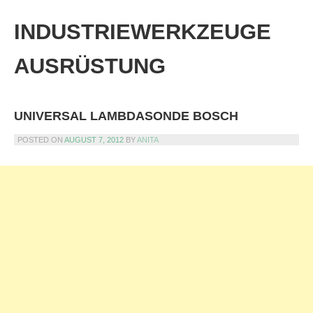
Skip
to
INDUSTRIEWERKZEUGE
content
AUSRÜSTUNG
UNIVERSAL LAMBDASONDE BOSCH
POSTED ON
AUGUST 7, 2012
BY
ANITA