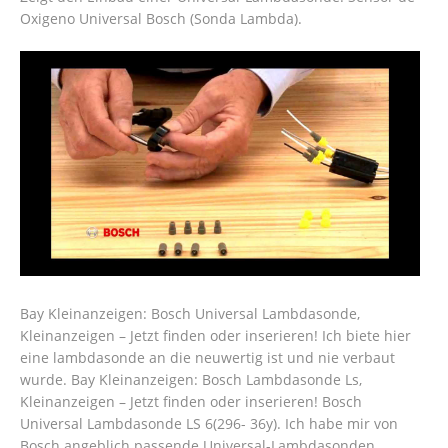
Oxigeno Universal Bosch (Sonda Lambda).
Bay Kleinanzeigen: Bosch Universal Lambdasonde,
Kleinanzeigen – Jetzt finden oder inserieren! Ich biete hier
eine lambdasonde an die neuwertig ist und nie verbaut
wurde. Bay Kleinanzeigen: Bosch Lambdasonde Ls,
Kleinanzeigen – Jetzt finden oder inserieren! Bosch
Universal Lambdasonde LS 6(296- 36y). Ich habe mir von
Bosch angeblich passende Universal-Lambdasonden