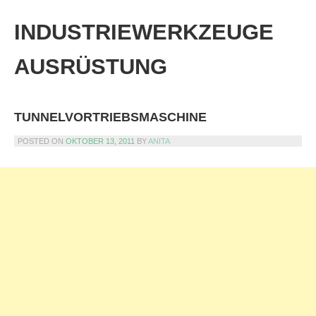
Skip
to
INDUSTRIEWERKZEUGE
content
AUSRÜSTUNG
TUNNELVORTRIEBSMASCHINE
POSTED ON
OKTOBER 13, 2011
BY
ANITA