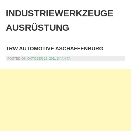
Skip
to
INDUSTRIEWERKZEUGE
content
AUSRÜSTUNG
TRW AUTOMOTIVE ASCHAFFENBURG
POSTED ON
OKTOBER 18, 2011
BY
ANITA