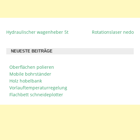
Hydraulischer wagenheber 5t
Rotationslaser nedo
BEITRAGSNAVIGATION
NEUESTE BEITRÄGE
Oberflächen polieren
Mobile bohrständer
Holz hobelbank
Vorlauftemperaturregelung
Flachbett schneideplotter