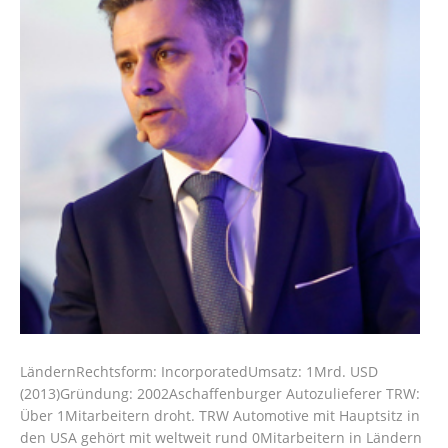
LändernRechtsform‎: ‎IncorporatedUmsatz‎: ‎1Mrd. USD
(2013)Gründung‎: ‎2002Aschaffenburger Autozulieferer TRW:
Über 1Mitarbeitern droht. TRW Automotive mit Hauptsitz in
den USA gehört mit weltweit rund 0Mitarbeitern in Ländern