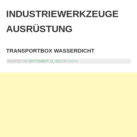
Skip
to
INDUSTRIEWERKZEUGE
content
AUSRÜSTUNG
TRANSPORTBOX WASSERDICHT
POSTED ON
SEPTEMBER 14, 2012
BY
ANITA