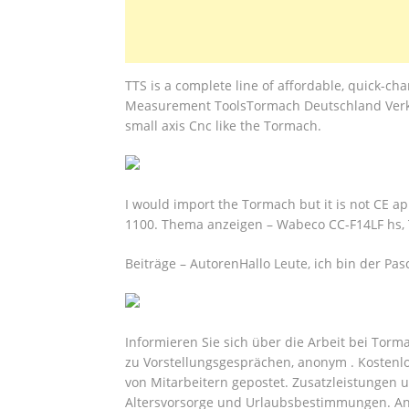
TTS is a complete line of affordable, quick-ch
Measurement ToolsTormach Deutschland Verka
small axis Cnc like the Tormach.
I would import the Tormach but it is not CE
1100. Thema anzeigen – Wabeco CC-F14LF hs,
Beiträge – ‎AutorenHallo Leute, ich bin der Pa
Informieren Sie sich über die Arbeit bei Tor
zu Vorstellungsgesprächen, anonym . Kostenl
von Mitarbeitern gepostet. Zusatzleistungen u
Altersvorsorge und Urlaubsbestimmungen. An