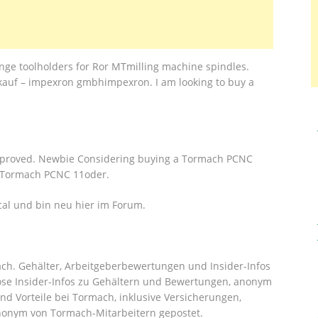
ange toolholders for Ror MTmilling machine spindles.
uf – impexron gmbhimpexron. I am looking to buy a
 approved. Newbie Considering buying a Tormach PCNC
 Tormach PCNC 11oder.
scal und bin neu hier im Forum.
mach. Gehälter, Arbeitgeberbewertungen und Insider-Infos
ose Insider-Infos zu Gehältern und Bewertungen, anonym
nd Vorteile bei Tormach, inklusive Versicherungen,
onym von Tormach-Mitarbeitern gepostet.