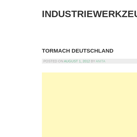
Skip
to
INDUSTRIEWERKZE
content
TORMACH DEUTSCHLAND
POSTED ON
AUGUST 1, 2012
BY
ANITA