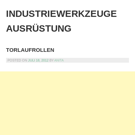
Skip
to
INDUSTRIEWERKZEUGE
content
AUSRÜSTUNG
TORLAUFROLLEN
POSTED ON
JULI 18, 2012
BY
ANITA