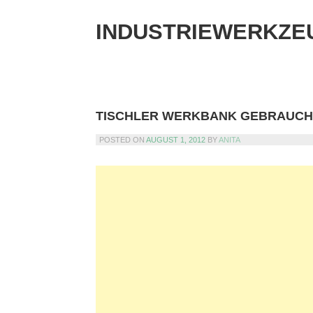
Skip
to
INDUSTRIEWERKZE
content
TISCHLER WERKBANK GEBRAUCH
POSTED ON
AUGUST 1, 2012
BY
ANITA