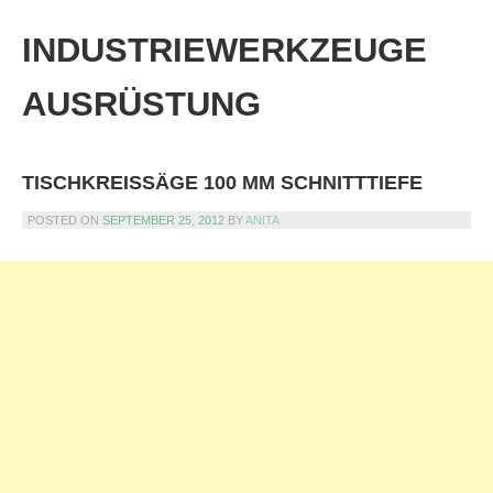
Skip
to
INDUSTRIEWERKZEUGE
content
AUSRÜSTUNG
TISCHKREISSÄGE 100 MM SCHNITTTIEFE
POSTED ON
SEPTEMBER 25, 2012
BY
ANITA