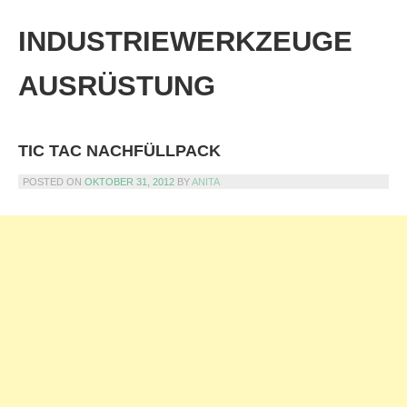
Skip
to
INDUSTRIEWERKZEUGE
content
AUSRÜSTUNG
TIC TAC NACHFÜLLPACK
POSTED ON
OKTOBER 31, 2012
BY
ANITA