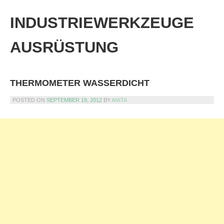
Skip
to
INDUSTRIEWERKZEUGE
content
AUSRÜSTUNG
THERMOMETER WASSERDICHT
POSTED ON
SEPTEMBER 19, 2012
BY
ANITA