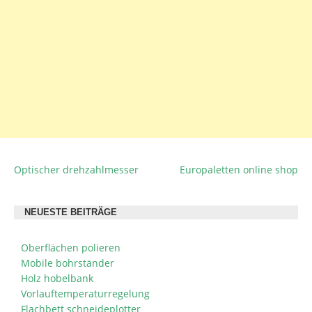
Optischer drehzahlmesser
Europaletten online shop
BEITRAGSNAVIGATION
NEUESTE BEITRÄGE
Oberflächen polieren
Mobile bohrständer
Holz hobelbank
Vorlauftemperaturregelung
Flachbett schneideplotter