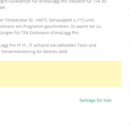
gro-Funksensor für KlimaLogg Pro, Passend für TFA 30.
ter.
 Temperatur (0…+60°C, Genauigkeit ± 1°C) und .
Dostmann ein Programm geschrieben. Es warnt vor zu
ertungen für TFA Dostmann KlimaLogg Pro.
ogg Pro rF rF . IT anhand von aktuellen Tests und
Servermonitoring für kleines Geld.
Seilsäge für holz