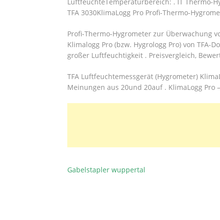
LuftfeuchteTemperaturbereich: . IT Thermo-Hy
TFA 3030KlimaLogg Pro Profi-Thermo-Hygrome
Profi-Thermo-Hygrometer zur Überwachung von
Klimalogg Pro (bzw. Hygrologg Pro) von TFA-
großer Luftfeuchtigkeit . Preisvergleich, Bew
TFA Luftfeuchtemessgerät (Hygrometer) KlimaL
Meinungen aus 20und 20auf . KlimaLogg Pro – 
Gabelstapler wuppertal
BEITRAGSNAVIGATION