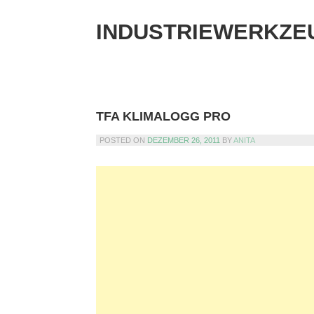
Skip
to
INDUSTRIEWERKZE
content
TFA KLIMALOGG PRO
POSTED ON
DEZEMBER 26, 2011
BY
ANITA