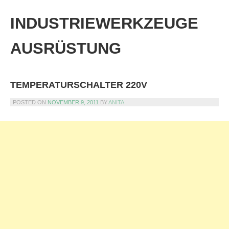
Skip
to
INDUSTRIEWERKZEUGE
content
AUSRÜSTUNG
TEMPERATURSCHALTER 220V
POSTED ON
NOVEMBER 9, 2011
BY
ANITA