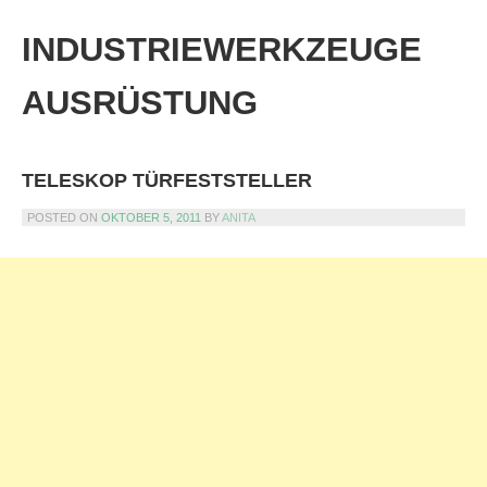
Skip
to
INDUSTRIEWERKZEUGE
content
AUSRÜSTUNG
TELESKOP TÜRFESTSTELLER
POSTED ON
OKTOBER 5, 2011
BY
ANITA