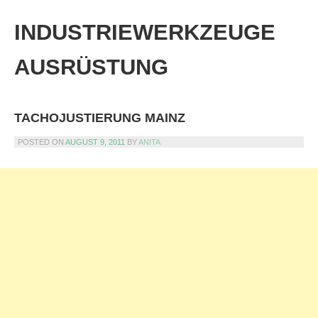
Skip
to
INDUSTRIEWERKZEUGE
content
AUSRÜSTUNG
TACHOJUSTIERUNG MAINZ
POSTED ON
AUGUST 9, 2011
BY
ANITA