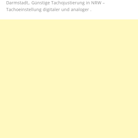
Darmstadt,. Günstige Tachojustierung in NRW –
Tachoeinstellung digitaler und analoger .