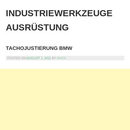
Skip
to
INDUSTRIEWERKZEUGE
content
AUSRÜSTUNG
TACHOJUSTIERUNG BMW
POSTED ON
AUGUST 1, 2011
BY
ANITA