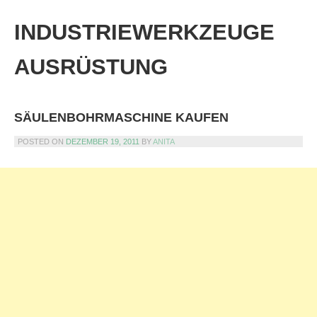
Skip
to
INDUSTRIEWERKZEUGE
content
AUSRÜSTUNG
SÄULENBOHRMASCHINE KAUFEN
POSTED ON
DEZEMBER 19, 2011
BY
ANITA