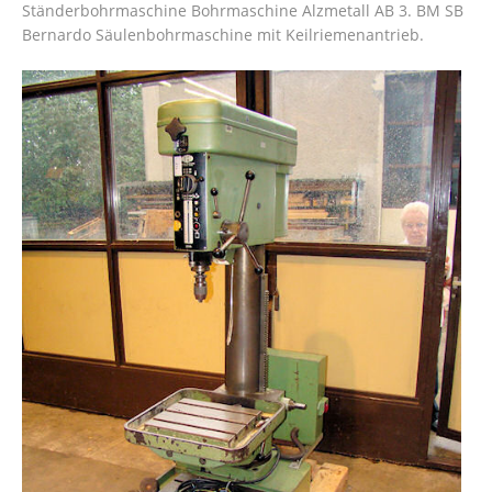
Ständerbohrmaschine Bohrmaschine Alzmetall AB 3. BM SB
Bernardo Säulenbohrmaschine mit Keilriemenantrieb.