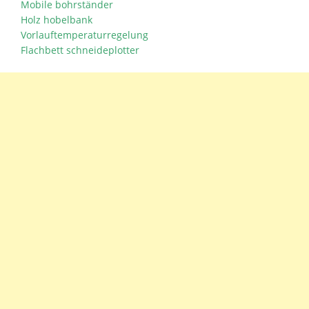
Mobile bohrständer
Holz hobelbank
Vorlauftemperaturregelung
Flachbett schneideplotter