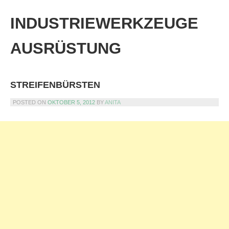
Skip
to
INDUSTRIEWERKZEUGE
content
AUSRÜSTUNG
STREIFENBÜRSTEN
POSTED ON
OKTOBER 5, 2012
BY
ANITA